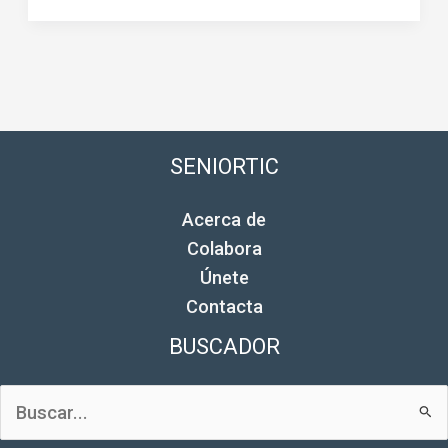
SENIORTIC
Acerca de
Colabora
Únete
Contacta
BUSCADOR
Buscar
por: