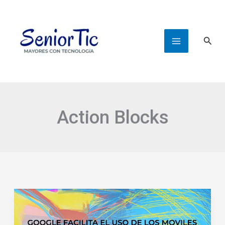
Ir
al
contenido
Busc
Action Blocks