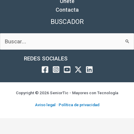
Únete
Contacta
BUSCADOR
Buscar
por:
REDES SOCIALES
Copyright © 2026 SeniorTic - Mayores con Tecnología
Aviso legal
·
Política de privacidad