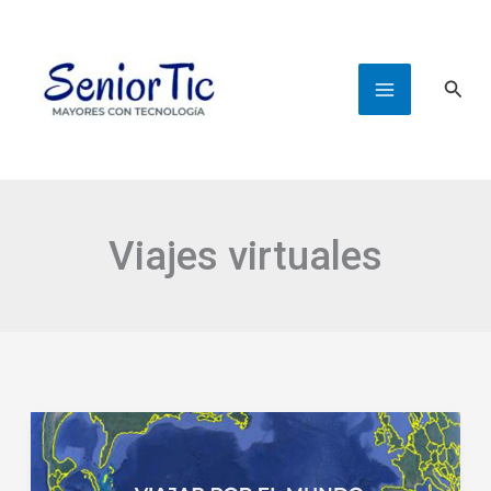
Ir
al
contenido
Busc
Viajes virtuales