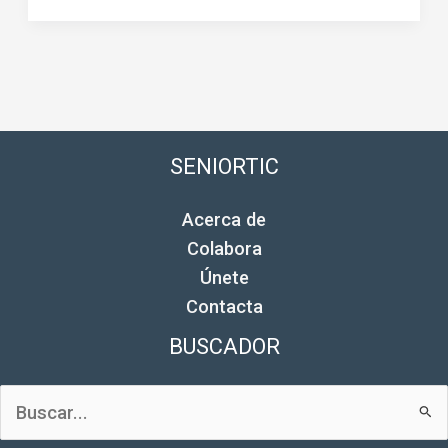
SENIORTIC
Acerca de
Colabora
Únete
Contacta
BUSCADOR
Buscar
por: