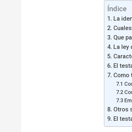
Índice
1. La ide
2. Cuales
3. Que p
4. La ley
5. Caract
6. El tes
7. Como t
7.1 Co
7.2 Co
7.3 Em
8. Otros 
9. El tes