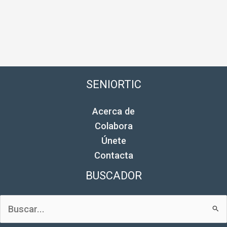
SENIORTIC
Acerca de
Colabora
Únete
Contacta
BUSCADOR
Buscar
por: